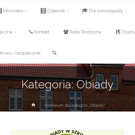
Informator
Dziennik
Dla ósmoklasisty
giczna
Kontakt
Rada Rodziców
Obiad
Szukaj
drowo i bezpiecznie
Kategoria:
Obiady
Strona
Archiwum dla kategorii „Obiady"
główna