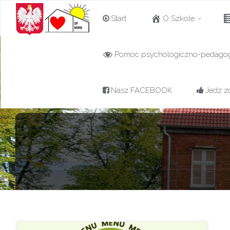
Przejdź
Start
O Szkole
do
Pomoc psychologiczno-pedago
Szkoła
treści
Podstawowa w
Nowej Wsi
Nasz FACEBOOK
Jedz z
Ujskiej z
oddziałami
przedszkolnymi