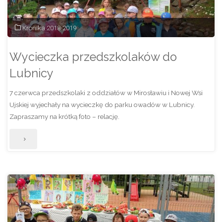
Kronika 2018-2019
Wycieczka przedszkolaków do
Lubnicy
7 czerwca przedszkolaki z oddziałów w Mirosławiu i Nowej Wsi
Ujskiej wyjechały na wycieczkę do parku owadów w Lubnicy.
Zapraszamy na krótką foto – relację.
"Wycieczka
przedszkolaków
do
Lubnicy"