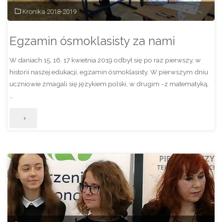
Dolinie
Kronika 2018-2019
Aniołów"
Egzamin ósmoklasisty za nami
W daniach 15, 16. 17 kwietnia 2019 odbył się po raz pierwszy, w
historii naszej edukacji, egzamin ósmoklasisty. W pierwszym dniu
uczniowie zmagali się językiem polski, w drugim -z matematyką,
…
"Egzamin
ósmoklasisty
za
nami"