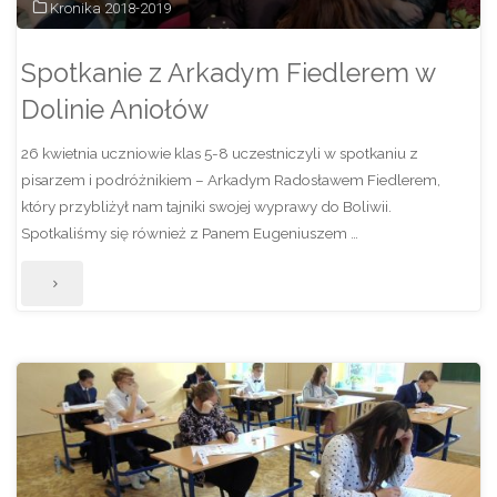
Kronika 2018-2019
Spotkanie z Arkadym Fiedlerem w
Dolinie Aniołów
26 kwietnia uczniowie klas 5-8 uczestniczyli w spotkaniu z
pisarzem i podróżnikiem – Arkadym Radosławem Fiedlerem,
który przybliżył nam tajniki swojej wyprawy do Boliwii.
Spotkaliśmy się również z Panem Eugeniuszem …
"Spotkanie
z
Arkadym
Fiedlerem
w