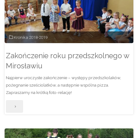
Kronika 2018-2019
Zakończenie roku przedszkolnego w
Mirosławiu
Najpierw uroczyste zakończenie – występy przedszkolaków,
pożegnanie sześciolatków, a następnie wspólna pizza.
Zapraszamy na krótką foto-relację!
"Zakończenie
roku
przedszkolnego