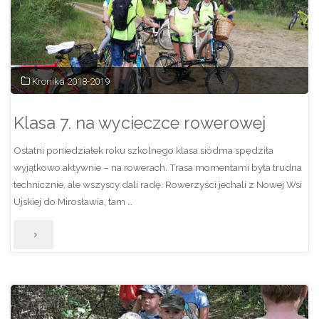
w
Mirosławiu"
Kronika 2018-2019
Klasa 7. na wycieczce rowerowej
Ostatni poniedziałek roku szkolnego klasa siódma spędziła
wyjątkowo aktywnie – na rowerach. Trasa momentami była trudna
technicznie, ale wszyscy dali radę. Rowerzyści jechali z Nowej Wsi
Ujskiej do Mirosławia, tam …
"Klasa
7.
na
wycieczce