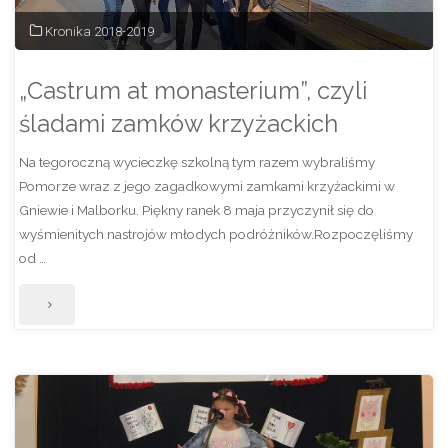
Kronika 2018-2019
„Castrum at monasterium”, czyli
śladami zamków krzyżackich
Na tegoroczną wycieczkę szkolną tym razem wybraliśmy
Pomorze wraz z jego zagadkowymi zamkami krzyżackimi w
Gniewie i Malborku. Piękny ranek 8 maja przyczynił się do
wyśmienitych nastrojów młodych podróżników.Rozpoczęliśmy
od …
"„Castrum
at
monasterium”,
czyli