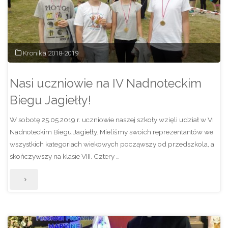
DLA
KLAS
I-
Kronika 2018-2019
III
Nasi uczniowie na IV Nadnoteckim
„ENGLISH
Biegu Jagiełły!
IS
W sobotę 25.05.2019 r. uczniowie naszej szkoły wzięli udział w VI
FUN”"
Nadnoteckim Biegu Jagiełły. Mieliśmy swoich reprezentantów we
wszystkich kategoriach wiekowych począwszy od przedszkola, a
skończywszy na klasie VIII. Cztery …
"Nasi
uczniowie
na