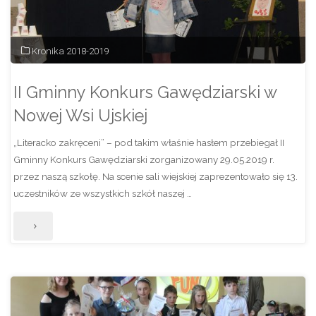
śladami
zamków
Kronika 2018-2019
krzyżackich"
II Gminny Konkurs Gawędziarski w
Nowej Wsi Ujskiej
„Literacko zakręceni” – pod takim właśnie hasłem przebiegał II
Gminny Konkurs Gawędziarski zorganizowany 29.05.2019 r.
przez naszą szkołę. Na scenie sali wiejskiej zaprezentowało się 13.
uczestników ze wszystkich szkół naszej …
"II
Gminny
Konkurs
Gawędziarski