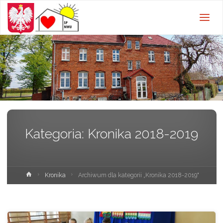
Szkoła
Podstawowa w
Nowej Wsi
Ujskiej z
oddziałami
przedszkolnymi
Kategoria:
Kronika 2018-2019
Strona
Kronika
Archiwum dla kategorii „Kronika 2018-2019"
główna