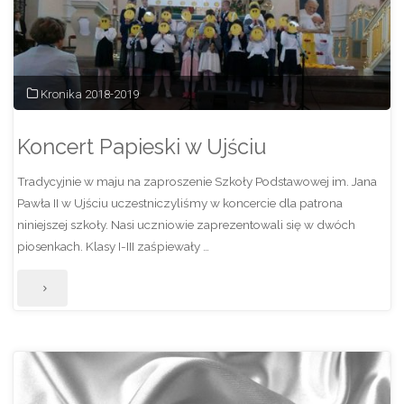
w
Kruszewie"
Kronika 2018-2019
Koncert Papieski w Ujściu
Tradycyjnie w maju na zaproszenie Szkoły Podstawowej im. Jana
Pawła II w Ujściu uczestniczyliśmy w koncercie dla patrona
niniejszej szkoły. Nasi uczniowie zaprezentowali się w dwóch
piosenkach. Klasy I-III zaśpiewały …
"Koncert
Papieski
w
Ujściu"