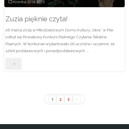
Kronika 2018-2019
Zuzia pięknie czyta!
26 marca 2019 w Młodzieżowym Domu Kultury „Iskra” w Pile
odbył się Powiatowy Konkurs Pięknego Czytania Tekstów
Pisanych. W konkursie wystartowało 26 uczniów i uczennic ze
szkół podstawowych i ponadpodstawowych. …
"Zuzia
pięknie
czyta!"
1
2
3
Stronicowanie
wpisów