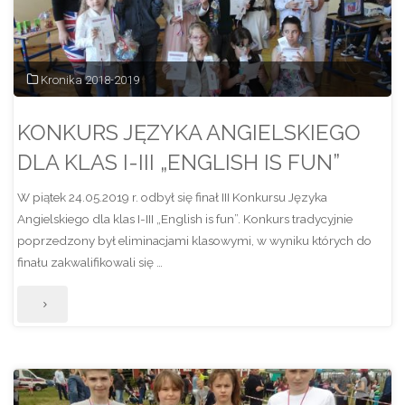
w
Nowej
Kronika 2018-2019
Wsi
KONKURS JĘZYKA ANGIELSKIEGO
Ujskiej"
DLA KLAS I-III „ENGLISH IS FUN”
W piątek 24.05.2019 r. odbył się finał III Konkursu Języka
Angielskiego dla klas I-III „English is fun”. Konkurs tradycyjnie
poprzedzony był eliminacjami klasowymi, w wyniku których do
finału zakwalifikowali się …
"KONKURS
JĘZYKA
ANGIELSKIEGO