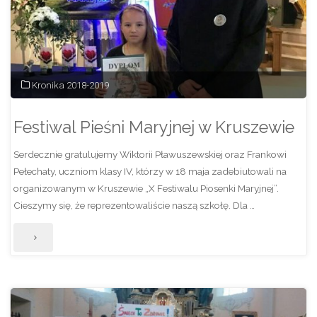
IV
Nadnoteckim
Biegu
Kronika 2018-2019
Jagiełły!"
Festiwal Pieśni Maryjnej w Kruszewie
Serdecznie gratulujemy Wiktorii Pławuszewskiej oraz Frankowi
Pełechaty, uczniom klasy IV, którzy w 18 maja zadebiutowali na
organizowanym w Kruszewie „X Festiwalu Piosenki Maryjnej”.
Cieszymy się, że reprezentowaliście naszą szkołę. Dla …
"Festiwal
Pieśni
Maryjnej