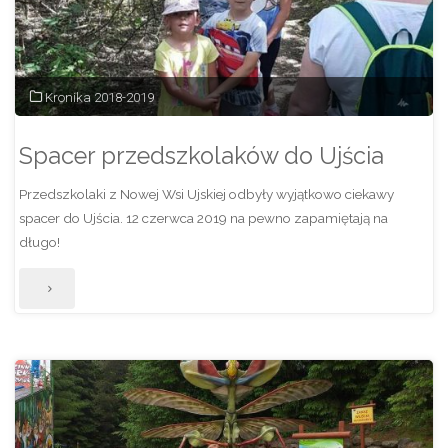
rowerowej"
Kronika 2018-2019
Spacer przedszkolaków do Ujścia
Przedszkolaki z Nowej Wsi Ujskiej odbyły wyjątkowo ciekawy
spacer do Ujścia. 12 czerwca 2019 na pewno zapamiętają na
długo!
"Spacer
przedszkolaków
do
Ujścia"