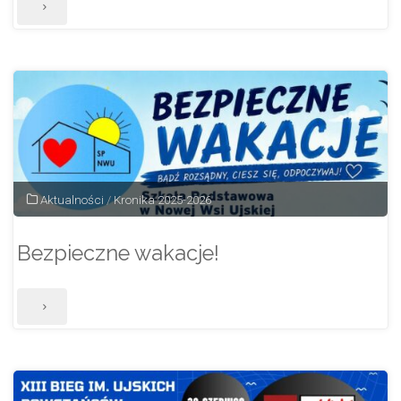
"Zakończenie
roku
szkolnego
2025/2026
–
organizacja
Aktualności
/
Kronika 2025-2026
dnia"
Bezpieczne wakacje!
"Bezpieczne
wakacje!"