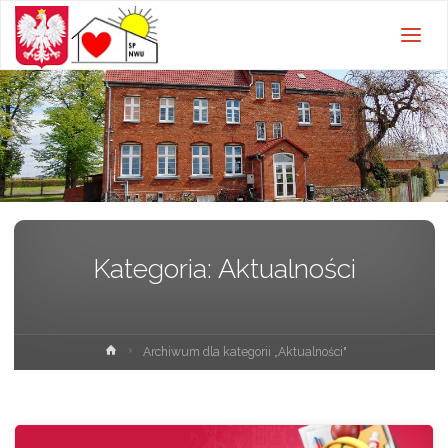
Szkoła
Podstawowa w
Nowej Wsi
Ujskiej z
oddziałami
przedszkolnymi
Kategoria:
Aktualności
Strona
Archiwum dla kategorii „Aktualności"
główna