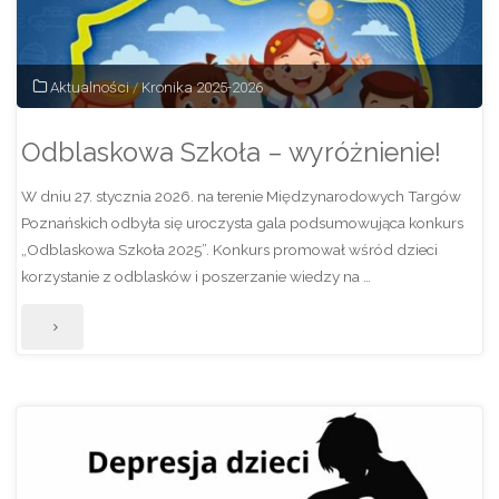
dzwonków!"
Aktualności
/
Kronika 2025-2026
Odblaskowa Szkoła – wyróżnienie!
W dniu 27. stycznia 2026. na terenie Międzynarodowych Targów
Poznańskich odbyła się uroczysta gala podsumowująca konkurs
„Odblaskowa Szkoła 2025”. Konkurs promował wśród dzieci
korzystanie z odblasków i poszerzanie wiedzy na …
"Odblaskowa
Szkoła
–
wyróżnienie!"