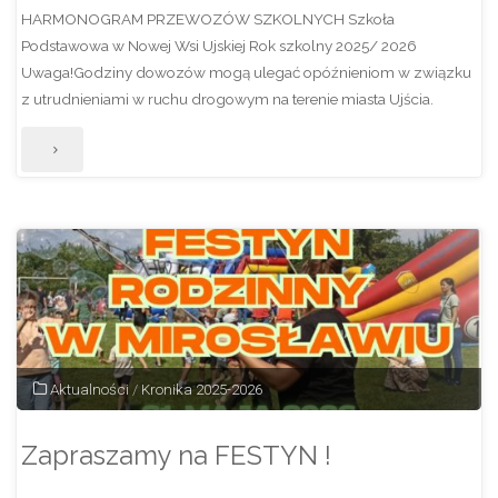
HARMONOGRAM PRZEWOZÓW SZKOLNYCH Szkoła
Podstawowa w Nowej Wsi Ujskiej Rok szkolny 2025/ 2026
Uwaga!Godziny dowozów mogą ulegać opóźnieniom w związku
z utrudnieniami w ruchu drogowym na terenie miasta Ujścia.
"Harmonogram
przewozów
2025/2026
–
aktualizacja
25.05.2026."
Aktualności
/
Kronika 2025-2026
Zapraszamy na FESTYN !