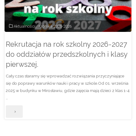
na
Ogólnopolski
Aktualności
/
Kronika 2025-2026
Dzień
Rekrutacja na rok szkolny 2026-2027
Walki
do oddziałów przedszkolnych i klasy
z
pierwszej.
Depresją"
Cały czas staramy się wprowadzać rozwiązania przyczyniające
się do poprawy warunków nauki i pracy w szkole.Od 01. września
2025 w budynku w Mirosławiu, gdzie zajęcia mają dzieci z klas 1-4
…
"Rekrutacja
na
rok