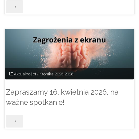
"Zapraszamy
na
FESTYN
!"
Aktualności
/
Kronika 2025-2026
Zapraszamy 16. kwietnia 2026. na
ważne spotkanie!
"Zapraszamy
16.