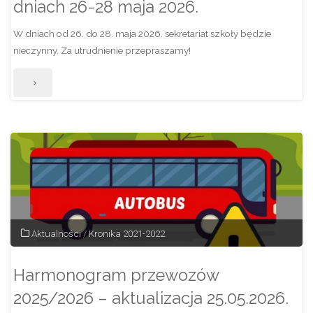
dniach 26-28 maja 2026.
W dniach od 26. do 28. maja 2026. sekretariat szkoły będzie
nieczynny. Za utrudnienie przepraszamy!
"Sekretariat
szkoły
NIECZYNNY
w
dniach
26-
Aktualności
/
Kronika 2021-2022
28
Harmonogram przewozów
maja
2025/2026 – aktualizacja 25.05.2026.
2026."