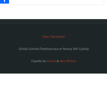
Nasz Facebook
©2022 Szkoła Podstawowa w Nowej Wsi Ujskiej
Oparte na
Anima
&
WordPress.