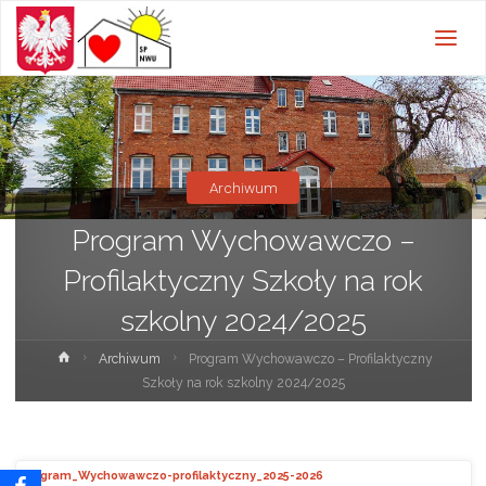
Szkoła
Podstawowa w
Nowej Wsi
Ujskiej z
oddziałami
przedszkolnymi
Archiwum
Program Wychowawczo –
Profilaktyczny Szkoły na rok
szkolny 2024/2025
Strona
Archiwum
Program Wychowawczo – Profilaktyczny
główna
Szkoły na rok szkolny 2024/2025
Program_Wychowawczo-profilaktyczny_2025-2026