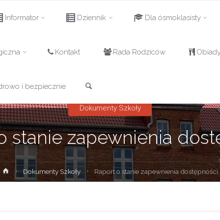
Informator
Dziennik
Dla ósmoklasisty
giczna
Kontakt
Rada Rodziców
Obiad
Szukaj
drowo i bezpiecznie
Dokumenty Szkoły
o stanie zapewnienia dost
Strona
Dokumenty Szkoły
Raport o stanie zapewnienia dostępności.
główna