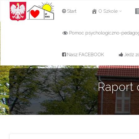
Przejdź
Start
O Szkole
do
Pomoc psychologiczno-pedago
Szkoła
treści
Podstawowa w
Nowej Wsi
Nasz FACEBOOK
Jedz z
Ujskiej z
oddziałami
przedszkolnymi
Raport 