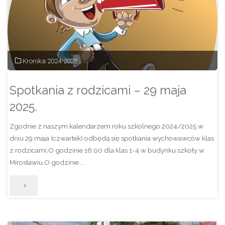
szkolnego
2024/2025"
Kronika 2024-2025
Spotkania z rodzicami – 29 maja
2025.
Zgodnie z naszym kalendarzem roku szkolnego 2024/2025 w
dniu 29 maja (czwartek) odbędą się spotkania wychowawców klas
z rodzicami.O godzinie 16:00 dla klas 1-4 w budynku szkoły w
Mirosławiu.O godzinie …
"Spotkania
z
rodzicami