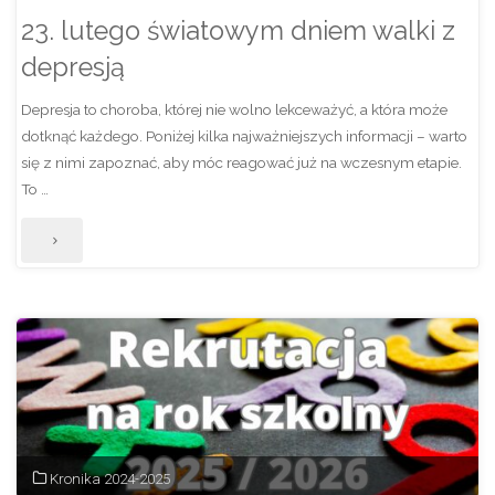
23. lutego światowym dniem walki z
2025."
depresją
Depresja to choroba, której nie wolno lekceważyć, a która może
dotknąć każdego. Poniżej kilka najważniejszych informacji – warto
się z nimi zapoznać, aby móc reagować już na wczesnym etapie.
To …
"23.
lutego
światowym
dniem
walki
z
Kronika 2024-2025