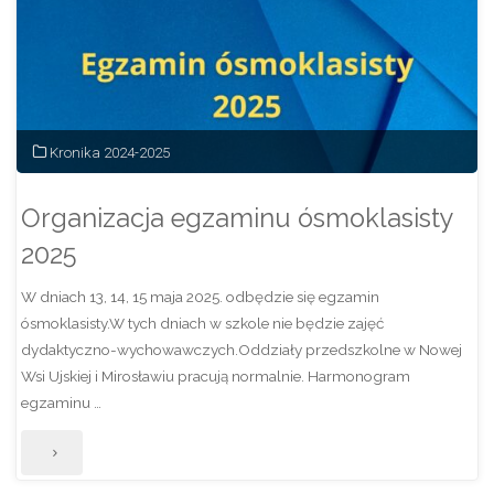
w
Mirosławiu.
24_maja_2025
–
Kronika 2024-2025
zobacz
Organizacja egzaminu ósmoklasisty
galerię
2025
zdjęć."
W dniach 13, 14, 15 maja 2025. odbędzie się egzamin
ósmoklasisty.W tych dniach w szkole nie będzie zajęć
dydaktyczno-wychowawczych.Oddziały przedszkolne w Nowej
Wsi Ujskiej i Mirosławiu pracują normalnie. Harmonogram
egzaminu …
"Organizacja