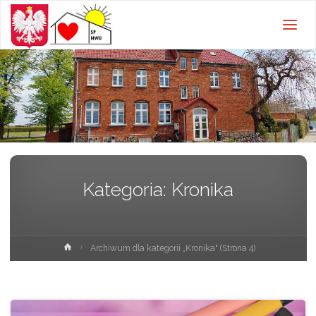
Szkoła
Podstawowa w
Nowej Wsi
Ujskiej z
oddziałami
przedszkolnymi
Kategoria:
Kronika
Strona
Archiwum dla kategorii „Kronika"
(Strona 4)
główna