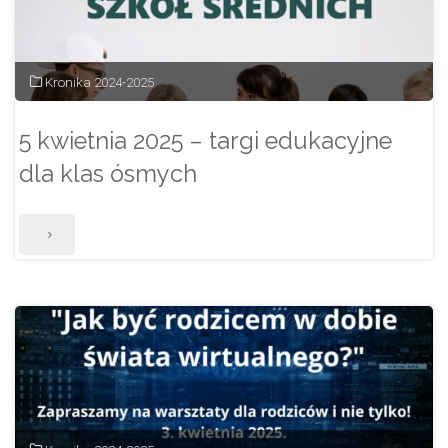
w
tym
Kronika 2024-2025
roku
5 kwietnia 2025 – targi edukacyjne
szkolnym."
dla klas ósmych
"5
kwietnia
2025
–
targi
edukacyjne