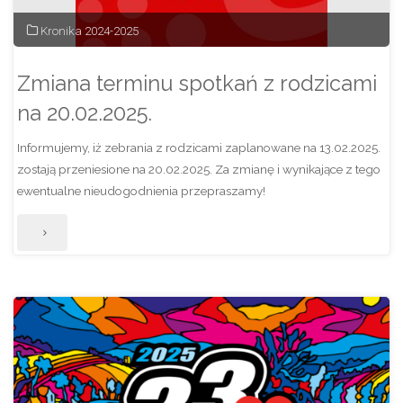
do
Kronika 2024-2025
oddziałów
Zmiana terminu spotkań z rodzicami
przedszkolnych
na 20.02.2025.
i
Informujemy, iż zebrania z rodzicami zaplanowane na 13.02.2025.
klasy
zostają przeniesione na 20.02.2025. Za zmianę i wynikające z tego
ewentualne nieudogodnienia przepraszamy!
pierwszej"
"Zmiana
terminu
spotkań
z
rodzicami