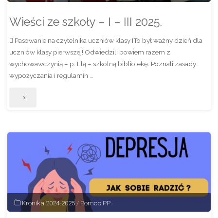
Wieści ze szkoły – I – III 2025.
 Pasowanie na czytelnika uczniów klasy ITo był ważny dzień dla
uczniów klasy pierwszej! Odwiedzili bowiem razem z
wychowawczynią – p. Elą – szkolną bibliotekę. Poznali zasady
wypożyczania i regulamin …
"Wieści
ze
szkoły
–
I
–
Kronika 2024-2025
/
Pomoc PP
III