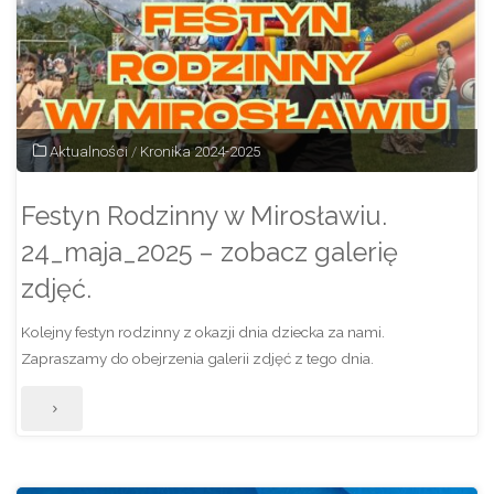
–
29
maja
Aktualności
/
Kronika 2024-2025
2025."
Festyn Rodzinny w Mirosławiu.
24_maja_2025 – zobacz galerię
zdjęć.
Kolejny festyn rodzinny z okazji dnia dziecka za nami.
Zapraszamy do obejrzenia galerii zdjęć z tego dnia.
"Festyn
Rodzinny