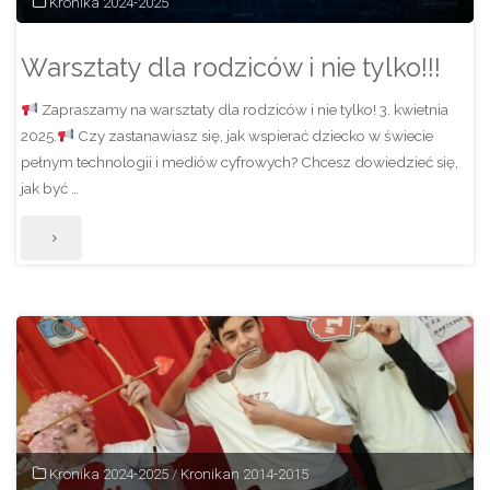
Kronika 2024-2025
dla
Warsztaty dla rodziców i nie tylko!!!
klas
Zapraszamy na warsztaty dla rodziców i nie tylko! 3. kwietnia
ósmych"
2025.
Czy zastanawiasz się, jak wspierać dziecko w świecie
pełnym technologii i mediów cyfrowych? Chcesz dowiedzieć się,
jak być …
"Warsztaty
dla
rodziców
i
nie
tylko!!!"
Kronika 2024-2025
/
Kronikan 2014-2015