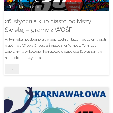
na
Kronika 2024-2025
20.02.2025."
26. stycznia kup ciasto po Mszy
Świętej – gramy z WOŚP
W tym roku , podobnie jak w poprzednich latach, będziemy grali
wspólnie z Wielką Orkiestrą Świątecznej Pomocy. Tym razem
zbieramy na onkologię i hematologię dziecięcą.Zapraszamy w
niedzielę – 26. stycznia …
"26.
stycznia
kup
ciasto
po