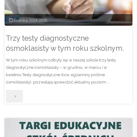
Kronika 2024-2025
Trzy testy diagnostyczne
ósmoklasisty w tym roku szkolnym.
W tym roku szkolnym odbyły się w naszej szkole trzy testy
diagnostyczne ósmoklasisty – w grudniu, w marcu i w
kwietniu.Testy diagnostyczne (tzw. egzaminy próbne
ósmoklasisty), pozwalają sprawdzić aktualny poziom …
"Trzy
testy
diagnostyczne
ósmoklasisty