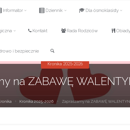
Informator
Dziennik
Dla ósmoklasisty
giczna
Kontakt
Rada Rodziców
Obiad
Szukaj
drowo i bezpiecznie
Kronika 2025-2026
my na ZABAWĘ WALENTY
na
ronika
Kronika 2025-2026
Zapraszamy na ZABAWĘ WALENTYNK
na