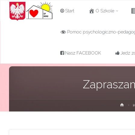
Przejdź
Start
O Szkole
do
Pomoc psychologiczno-pedago
Szkoła
treści
Podstawowa w
Nowej Wsi
Nasz FACEBOOK
Jedz z
Ujskiej z
oddziałami
przedszkolnymi
Zaprasza
Stro
K
głów