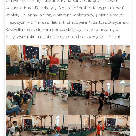
dziewczęta – Kinga Mazur, 2. Marta Kania; chłopcy – 1. Oskar
Kacała, 2. Karol Pełechaty, 3. Sebastian Wróbel. Kategoria “open”:
kobiety – 1. Anna Janusz, 2. Martyna Jankowska, 3. Maria Grecka;
mężczyźni – 1. Mariusz Haufa, 2. Emil Spera, 3. Bartosz Drzycimski.
Wszystkim uczestnikom gorąco dziękujemy i zapraszamy w
przyszłym roku na jubileuszową dwudziestą edycję Turnieju!