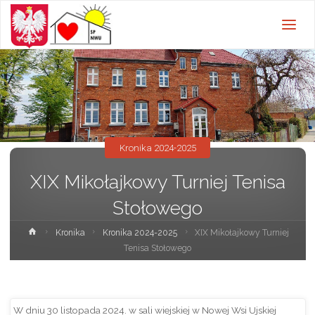
Szkoła
Podstawowa w
Nowej Wsi
Ujskiej z
oddziałami
przedszkolnymi
Kronika 2024-2025
XIX Mikołajkowy Turniej Tenisa
Stołowego
Strona
Kronika
Kronika 2024-2025
XIX Mikołajkowy Turniej
główna
Tenisa Stołowego
W dniu 30 listopada 2024. w sali wiejskiej w Nowej Wsi Ujskiej