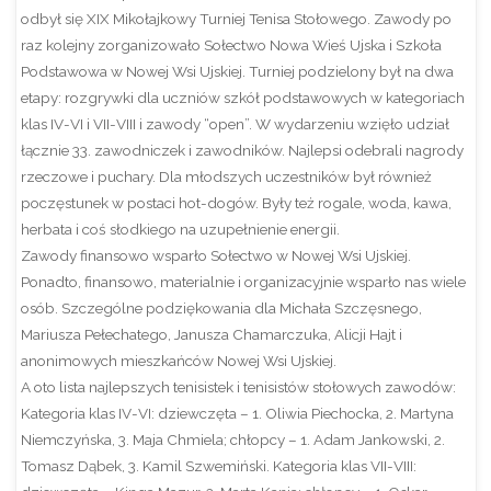
odbył się XIX Mikołajkowy Turniej Tenisa Stołowego. Zawody po
raz kolejny zorganizowało Sołectwo Nowa Wieś Ujska i Szkoła
Podstawowa w Nowej Wsi Ujskiej. Turniej podzielony był na dwa
etapy: rozgrywki dla uczniów szkół podstawowych w kategoriach
klas IV-VI i VII-VIII i zawody “open”. W wydarzeniu wzięło udział
łącznie 33. zawodniczek i zawodników. Najlepsi odebrali nagrody
rzeczowe i puchary. Dla młodszych uczestników był również
poczęstunek w postaci hot-dogów. Były też rogale, woda, kawa,
herbata i coś słodkiego na uzupełnienie energii.
Zawody finansowo wsparło Sołectwo w Nowej Wsi Ujskiej.
Ponadto, finansowo, materialnie i organizacyjnie wsparło nas wiele
osób. Szczególne podziękowania dla Michała Szczęsnego,
Mariusza Pełechatego, Janusza Chamarczuka, Alicji Hajt i
anonimowych mieszkańców Nowej Wsi Ujskiej.
A oto lista najlepszych tenisistek i tenisistów stołowych zawodów:
Kategoria klas IV-VI: dziewczęta – 1. Oliwia Piechocka, 2. Martyna
Niemczyńska, 3. Maja Chmiela; chłopcy – 1. Adam Jankowski, 2.
Tomasz Dąbek, 3. Kamil Szwemiński. Kategoria klas VII-VIII: