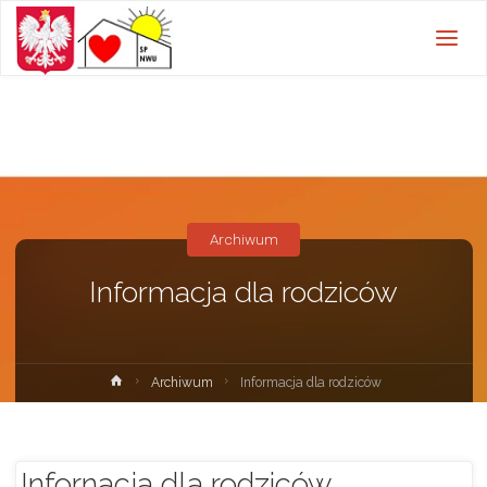
Szkoła
Podstawowa w
Nowej Wsi
Ujskiej z
oddziałami
przedszkolnymi
Archiwum
Informacja dla rodziców
Strona
Archiwum
Informacja dla rodziców
główna
Infornacja dla rodziców