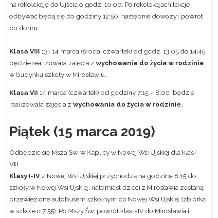
na rekolekcję do Ujścia o godz. 10:00. Po rekolekcjach lekcje
odbywać będą się do godziny 12:50, następnie dowozy i powrót
do domu.
Klasa VIII
13 i 14 marca (środa, czwartek) od godz. 13:05 do 14:45
będzie realizowała zajęcia z
wychowania do życia w rodzinie
w budynku szkoły w Mirosławiu.
Klasa VII
14 marca (czwartek) od godziny 7:15 – 8:00 będzie
realizowała zajęcia z
wychowania do życia w rodzinie.
Piątek (15 marca 2019)
Odbędzie się Msza Św. w Kaplicy w Nowej Wsi Ujskiej dla klas I-
VIII.
Klasy I-IV
z Nowej Wsi Ujskiej przychodzą na godzinę 8:15 do
szkoły w Nowej Wsi Ujskiej, natomiast dzieci z Mirosławia zostaną
przewiezione autobusem szkolnym do Nowej Wsi Ujskiej (zbiórka
w szkole o 7:55). Po Mszy Św. powrót klas I-IV do Mirosławia i