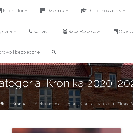
Informator
Dziennik
Dla ósmoklasisty
giczna
Kontakt
Rada Rodziców
Obiad
Szukaj
drowo i bezpiecznie
ategoria:
Kronika 2020-20
Strona
Kronika
Archiwum dla kategorii „Kronika 2020-2021"
(Strona 6
główna