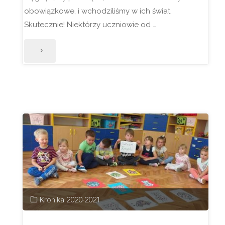
obowiązkowe, i wchodziliśmy w ich świat.
Skutecznie! Niektórzy uczniowie od …
"29
września
2020"
Kronika 2020-2021