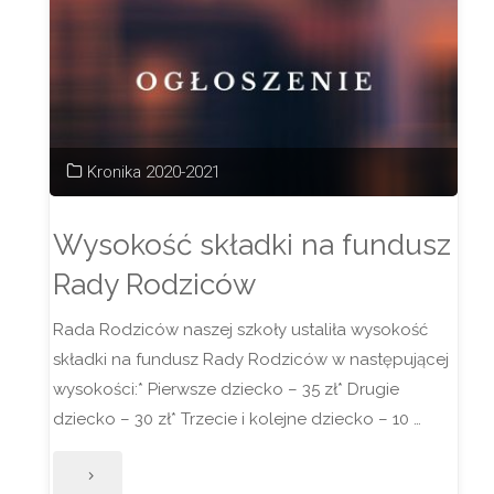
Kronika 2020-2021
Wysokość składki na fundusz
Rady Rodziców
Rada Rodziców naszej szkoły ustaliła wysokość
składki na fundusz Rady Rodziców w następującej
wysokości:* Pierwsze dziecko – 35 zł* Drugie
dziecko – 30 zł* Trzecie i kolejne dziecko – 10 …
"Wysokość