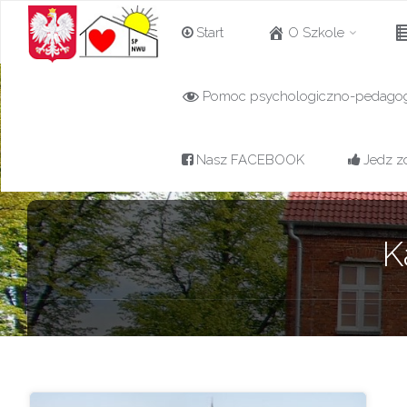
Przejdź
Start
O Szkole
do
Pomoc psychologiczno-pedago
Szkoła
treści
Podstawowa w
Nowej Wsi
Nasz FACEBOOK
Jedz z
Ujskiej z
oddziałami
przedszkolnymi
K