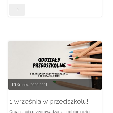
"Można
składać
wnioski
na
dożywianie
dzieci
w
Kronika 2020-2021
szkole"
1 września w przedszkolu!
Organizacja przyprowadzania i odbioru dzieci