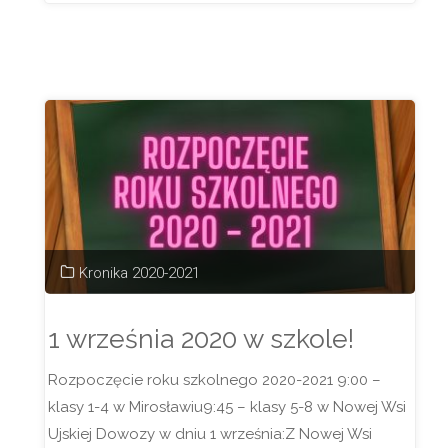
w
naszej
szkole"
Kronika 2020-2021
1 września 2020 w szkole!
Rozpoczęcie roku szkolnego 2020-2021 9:00 –
klasy 1-4 w Mirosławiu9:45 – klasy 5-8 w Nowej Wsi
Ujskiej Dowozy w dniu 1 września:Z Nowej Wsi