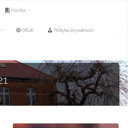
Kronika
y
ORLIK
Polityka prywatności
21
)