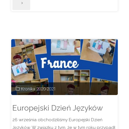
"14,
15,
16
X
2020
–
dni
Kronika 2020-2021
bez
Europejski Dzień Języków
lekcji"
26 września obchodziliśmy Europejski Dzień
Języków. W związku z tym, że w tym roku przypadł