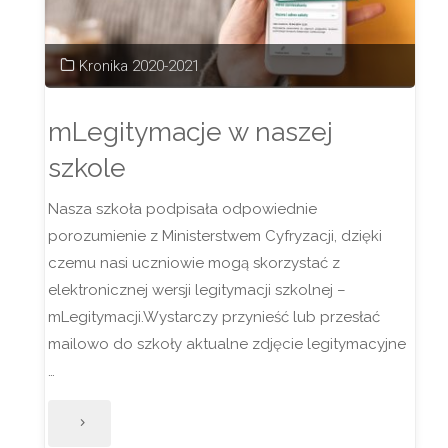
Kronika 2020-2021
mLegitymacje w naszej
szkole
Nasza szkoła podpisała odpowiednie
porozumienie z Ministerstwem Cyfryzacji, dzięki
czemu nasi uczniowie mogą skorzystać z
elektronicznej wersji legitymacji szkolnej –
mLegitymacji.Wystarczy przynieść lub przesłać
mailowo do szkoły aktualne zdjęcie legitymacyjne
…
"mLegitymacje