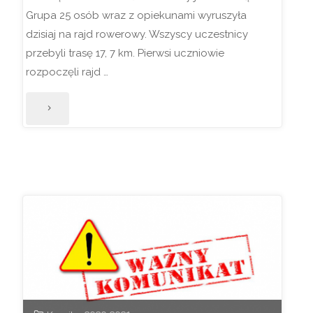
Grupa 25 osób wraz z opiekunami wyruszyła
dzisiaj na rajd rowerowy. Wszyscy uczestnicy
przebyli trasę 17, 7 km. Pierwsi uczniowie
rozpoczęli rajd …
"Rajd
rowerowy
–
19.09.2020"