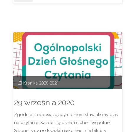
składki
na
fundusz
Rady
Rodziców"
Kronika 2020-2021
29 września 2020
Zgodnie z obowiązującym dniem stawialiśmy dziś
na czytanie. Każde: i głośne, i ciche, i wspólne!
Sięgnęliśmy po książki, niekoniecznie lektury