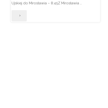
Ujskiej do Mirosławia – 8:45Z Mirosławia …
"1
września
2020
w
szkole!"