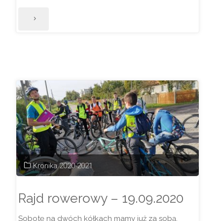
"Zwroty
wpłat
za
wycieczkę
od
19.10.2020."
Kronika 2020-2021
Rajd rowerowy – 19.09.2020
Sobotę na dwóch kółkach mamy już za sobą.