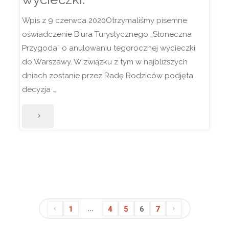
odwozy
Wpis z 9 czerwca 2020Otrzymaliśmy pisemne
i
oświadczenie Biura Turystycznego „Słoneczna
przywozy"
Przygoda” o anulowaniu tegorocznej wycieczki
do Warszawy. W związku z tym w najbliższych
dniach zostanie przez Radę Rodziców podjęta
decyzja …
"Anulowano
umowę
wycieczki."
…
1
4
5
6
7