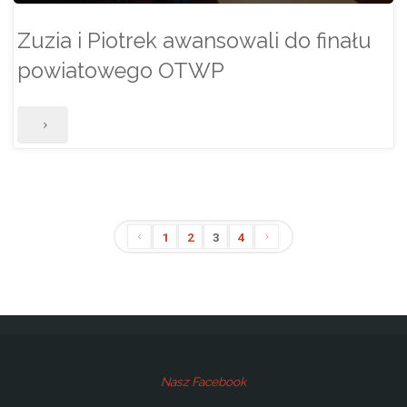
Zuzia i Piotrek awansowali do finału
powiatowego OTWP
"Zuzia
i
Piotrek
awansowali
1
2
3
4
Stronicowanie
do
finału
wpisów
powiatowego
OTWP"
Nasz Facebook