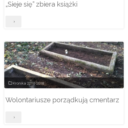
„Sieje się” zbiera książki
"„Sieje
się”
zbiera
książki"
Kronika 2017-2018
Wolontariusze porządkują cmentarz
"Wolontariusze