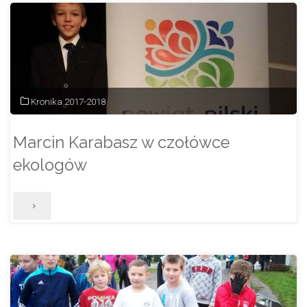
Kronika 2017-2018
Marcin Karabasz w czołówce
ekologów
"Marcin
Karabasz
w
czołówce