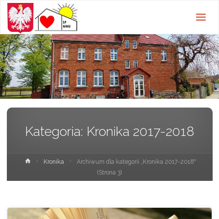
Szkoła
Podstawowa w
Nowej Wsi
Ujskiej z
oddziałami
przedszkolnymi
Kategoria:
Kronika 2017-2018
Strona
Kronika
Archiwum dla kategorii „Kronika 2017-2018"
główna
(Strona 3)