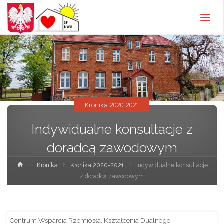
Szkoła
Podstawowa w
Nowej Wsi
Ujskiej z
oddziałami
przedszkolnymi
Kronika 2020-2021
Indywidualne konsultacje z
doradcą zawodowym
Strona
Kronika
Kronika 2020-2021
Indywidualne konsultacje
główna
z doradcą zawodowym
Centrum Wsparcia Rzemiosła, Kształcenia Dualnego i