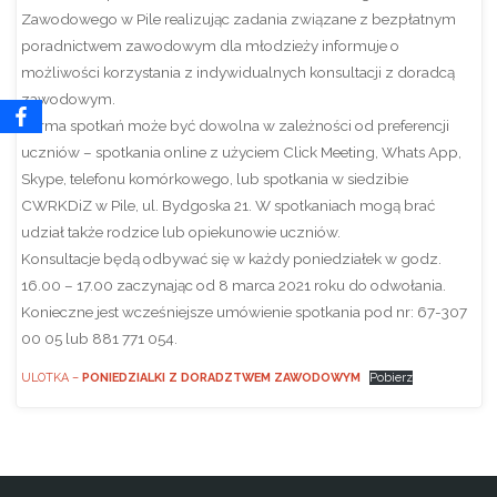
Zawodowego w Pile realizując zadania związane z bezpłatnym
poradnictwem zawodowym dla młodzieży informuje o
możliwości korzystania z indywidualnych konsultacji z doradcą
zawodowym.
Forma spotkań może być dowolna w zależności od preferencji
uczniów – spotkania online z użyciem Click Meeting, Whats App,
Skype, telefonu komórkowego, lub spotkania w siedzibie
CWRKDiZ w Pile, ul. Bydgoska 21. W spotkaniach mogą brać
udział także rodzice lub opiekunowie uczniów.
Konsultacje będą odbywać się w każdy poniedziałek w godz.
16.00 – 17.00 zaczynając od 8 marca 2021 roku do odwołania.
Konieczne jest wcześniejsze umówienie spotkania pod nr: 67-307
00 05 lub 881 771 054.
ULOTKA –
PONIEDZIALKI Z DORADZTWEM ZAWODOWYM
Pobierz